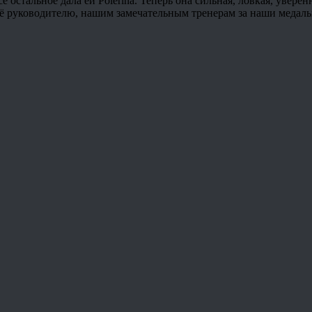
 остальное дала ей Polerina. Теперь она сильная, ловкая, уверен
и её руководителю, нашим замечательным тренерам за наши медаль