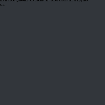
ная в себе девочка, со своим запасом сильных и крутых
ки.